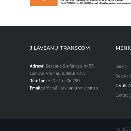
JILAVEANU TRANSCOM
MENI
Adresa:
Soseaua Ștefănești, nr 57,
Servicii
Comuna Afumați, Județul Ilfov
Despre 
Telefon:
+40 213 506 290
Certifică
Email:
office@jilaveanutranscom.ro
Contact
© 2023 