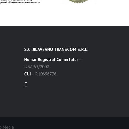
S.C. JILAVEANU TRANSCOM S.R.L.
Numar Registrul Comertului
–
J23/963/2002
CUI
– R10696776
co Media