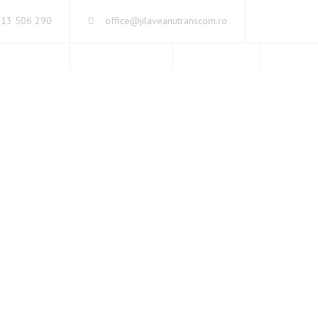
213 506 290
office@jilaveanutranscom.ro
SPRE NOI
CERTIFICĂRI
CONTACT