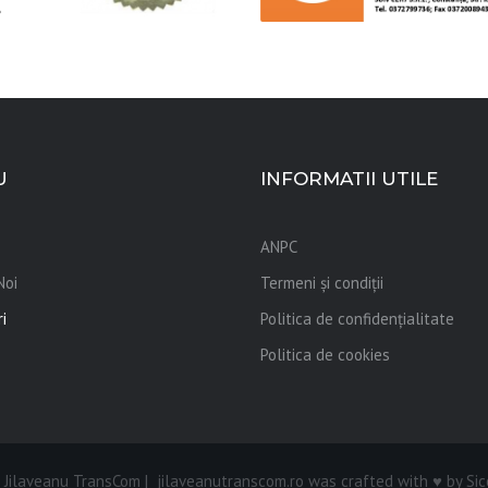
U
INFORMATII UTILE
ANPC
Noi
Termeni și condiții
ri
Politica de confidențialitate
Politica de cookies
Jilaveanu TransCom | jilaveanutranscom.ro was crafted with ♥ by Si